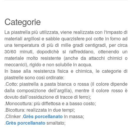
Categorie
La piastrella più utilizzata, viene realizzata con l'impasto di
materiali argillosi e sabbie quarzisfere poi cotte in forno ad
una temperatura di più di mille gradi centigradi, per circa
30/60 minuti, dopodichè si raffreddano, ottenendo un
materiale molto resistente (anche da attacchi chimici o
meccanici), rigido e non solubile in acqua.
In base alla resistenza fisica e chimica, le categorie di
piastrelle sono così ordinate:
.Cotto: piastrella a pasta bianca o rossa (il colore dipende
dalla composizione dell’argilla), mentre il colore rosso è
dovuto dall’ossidazione di tracce di ferro);
.Monocottura: più diffettosa e a basso costo;
.Bicottura: realizzata in due tempi;
.Clinker .
Grès porcellanato
in massa;
.
Grès porcellanato
smaltato;